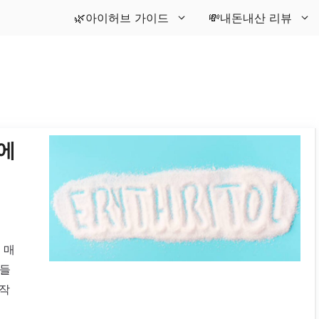
🌿아이허브 가이드
💸내돈내산 리뷰
에
 매
분들
부작