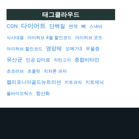
태그클라우드
다이어트
단백질
CGN
면역
뼈
스낵바
식사대용
아이허브 4월 할인코드
아이허브 굿즈
영양제
오메가3
우울증
아이허브 할인코드
유산균
인공 감미료
종합비타민
저탄고지
초코러브
초콜릿
치차론 과자
캘리포니아골드뉴트리션
키토제닉
키토과자
항산화
플바이오틱스