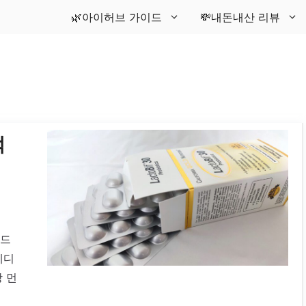
🌿아이허브 가이드
💸내돈내산 리뷰
억
랜드
테디
 먼