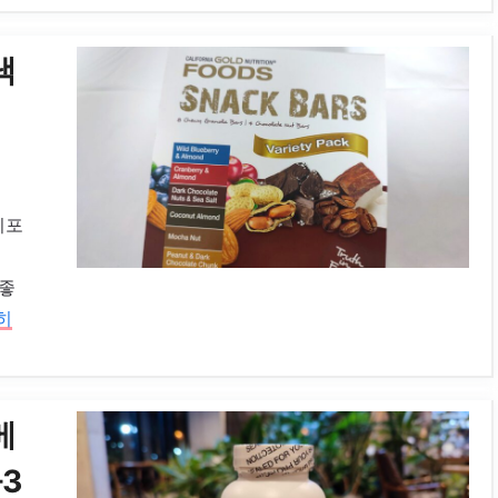
낵
리포
 좋
히
메
가3