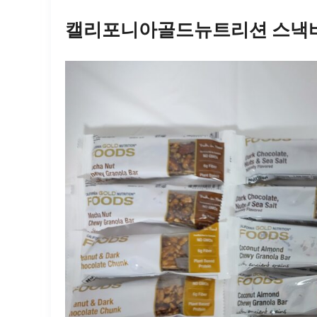
캘리포니아골드뉴트리션 스낵바