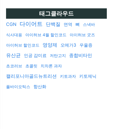
태그클라우드
다이어트
단백질
CGN
면역
뼈
스낵바
식사대용
아이허브 4월 할인코드
아이허브 굿즈
영양제
오메가3
우울증
아이허브 할인코드
유산균
인공 감미료
종합비타민
저탄고지
초코러브
초콜릿
치차론 과자
캘리포니아골드뉴트리션
키토제닉
키토과자
항산화
플바이오틱스