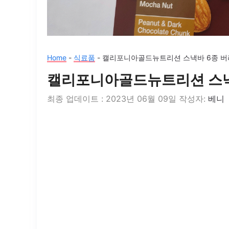
Home
-
식료품
-
캘리포니아골드뉴트리션 스낵바 6종 버
캘리포니아골드뉴트리션 스낵
2023년 06월 09일
작성자:
베니