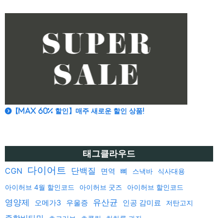
【MAX 60% 할인】매주 새로운 할인 상품!
태그클라우드
다이어트
단백질
CGN
면역
뼈
스낵바
식사대용
아이허브 4월 할인코드
아이허브 굿즈
아이허브 할인코드
영양제
유산균
오메가3
우울증
인공 감미료
저탄고지