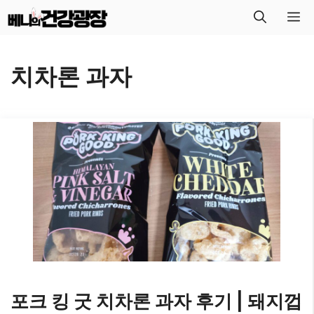
컨
메
텐
뉴
츠
치차론 과자
로
건
너
뛰
기
포크 킹 굿 치차론 과자 후기 | 돼지껍