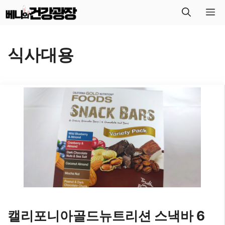
컨
메
텐
뉴
츠
식사대용
로
건
너
뛰
기
캘리포니아골드뉴트리션 스낵바 6