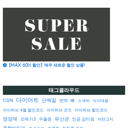
【MAX 60% 할인】매주 새로운 할인 상품!
태그클라우드
다이어트
단백질
CGN
면역
뼈
스낵바
식사대용
아이허브 4월 할인코드
아이허브 굿즈
아이허브 할인코드
영양제
유산균
오메가3
우울증
인공 감미료
저탄고지