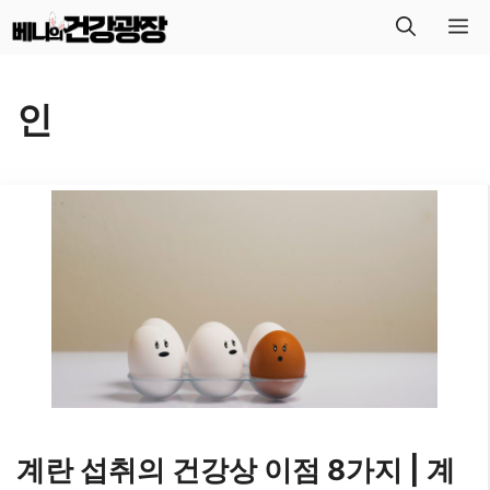
컨
메
텐
뉴
츠
인
로
건
너
뛰
기
계란 섭취의 건강상 이점 8가지 | 계