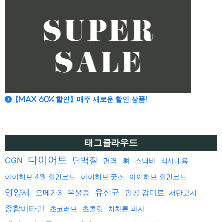
【MAX 60% 할인】매주 새로운 할인 상품!
태그클라우드
다이어트
단백질
CGN
면역
뼈
스낵바
식사대용
아이허브 4월 할인코드
아이허브 굿즈
아이허브 할인코드
영양제
유산균
오메가3
우울증
인공 감미료
저탄고지
종합비타민
초코러브
초콜릿
치차론 과자