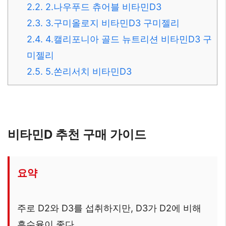
2.2.
2.나우푸드 츄어블 비타민D3
2.3.
3.구미올로지 비타민D3 구미젤리
2.4.
4.캘리포니아 골드 뉴트리션 비타민D3 구
미젤리
2.5.
5.쏜리서치 비타민D3
비타민D 추천 구매 가이드
요약
주로 D2와 D3를 섭취하지만, D3가 D2에 비해
흡수율이 좋다.