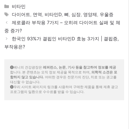
카
비타민
테
태
다이어트
,
면역
,
비타민D
,
뼈
,
심장
,
영양제
,
우울증
고
그
제로콜라 부작용 7가지 – 오히려 다이어트 실패 및 체
리
중 증가?
한국인 93%가 결핍인 비타민D 효능 3가지 | 결핍증,
부작용은?
베니의 건강광장은 
레퍼런스, 논문, 기사 등을 참고하여 정보를 제공
합니다. 본 콘텐츠는 오직 정보 제공을 목적으로 하며, 
의학적 소견은 포
함하지 않고 있습니다.
 어떠한 경우든 전문가의 진단, 치료 또는 권고를 
우리 사이트 페이지의 링크를 사용하여 구매한 제품을 통해 제휴 광고 
프로그램의 일환으로 수수료를 받을 수 있습니다.