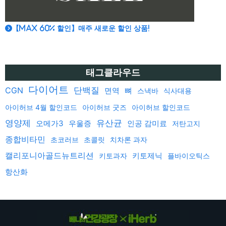
【MAX 60% 할인】매주 새로운 할인 상품!
태그클라우드
다이어트
단백질
CGN
면역
뼈
스낵바
식사대용
아이허브 4월 할인코드
아이허브 굿즈
아이허브 할인코드
영양제
유산균
오메가3
우울증
인공 감미료
저탄고지
종합비타민
초코러브
초콜릿
치차론 과자
캘리포니아골드뉴트리션
키토제닉
키토과자
플바이오틱스
항산화