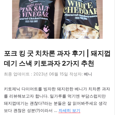
포크 킹 굿 치차론 과자 후기 | 돼지껍
데기 스낵 키토과자 2가지 추천
2023년 06월 15일
작성자:
베니
키토제닉 다이어트를 빙자한 돼지런한 베니가 치차론 과자
를 리뷰해보고자 합니다. 밀가루를 먹기엔 부담스럽지만
돼지껍데기는 괜찮다?라는 분들은 잘 읽어봐주세요 생각
보다 괜찮은 성분(?)이라서 …
자세히 보기