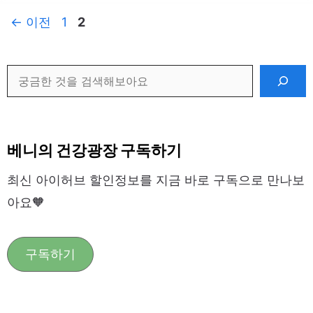
페
페
←
이전
1
2
이
이
지
지
검
색
베니의 건강광장 구독하기
최신 아이허브 할인정보를 지금 바로 구독으로 만나보
아요🧡
구독하기