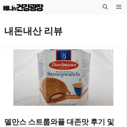
컨
메
텐
뉴
츠
내돈내산 리뷰
로
건
너
뛰
기
델만스 스트룹와플 대존맛 후기 및